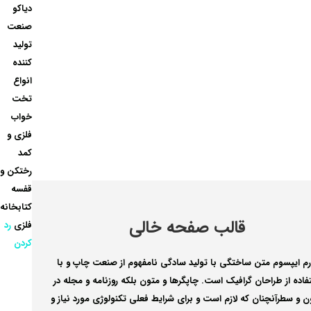
دیاکو
صنعت
تولید
کننده
انواع
تخت
خواب
فلزی و
کمد
رختکن و
قفسه
کتابخانه
قالب صفحه خالی
فلزی
رد
کردن
رم ایپسوم متن ساختگی با تولید سادگی نامفهوم از صنعت چاپ و با
فاده از طراحان گرافیک است. چاپگرها و متون بلکه روزنامه و مجله در
 و سطرآنچنان که لازم است و برای شرایط فعلی تکنولوژی مورد نیاز و