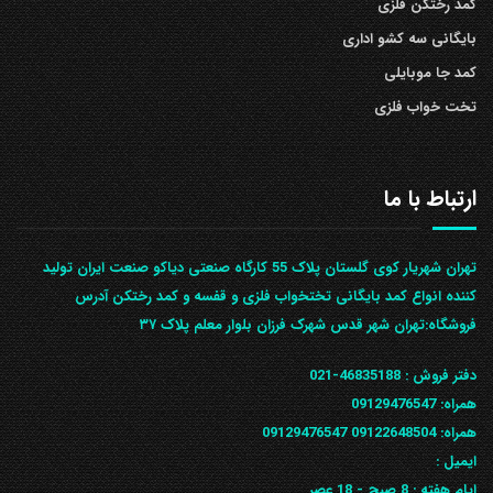
کمد رختکن فلزی
بایگانی سه کشو اداری
کمد جا موبایلی
تخت خواب فلزی
ارتباط با ما
تهران شهریار کوی گلستان پلاک 55 کارگاه صنعتی دیاکو صنعت ایران تولید
کننده انواع کمد بایگانی تختخواب فلزی و قفسه و کمد رختکن آدرس
ف‍روشگاه:تهران شهر قدس شهرک فرزان بلوار معلم پلاک ۳۷
دفتر فروش :
46835188-021
همراه:
09129476547
همراه: 09122648504
09129476547
ایمیل :
ایام هفته :
8 صبح - 18 عصر