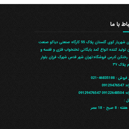
باط با ما
تهران شهریار کوی گلستان پلاک 55 کارگاه صنعتی دیاکو صنعت
ن تولید کننده انواع کمد بایگانی تختخواب فلزی و قفسه و
رختکن آدرس ف‍روشگاه:تهران شهر قدس شهرک فرزان بلوار
 پلاک ۳۷
 فروش :
46835188-021
ه:
09129476547
09122648
09129476547
ل :
 هفته :
8 صبح - 18 عصر