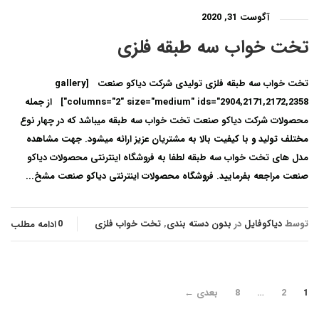
آگوست 31, 2020
تخت خواب سه طبقه فلزی
تخت خواب سه طبقه فلزی تولیدی شرکت دیاکو صنعت [gallery
columns="2" size="medium" ids="2904,2171,2172,2358"] از جمله
محصولات شرکت دیاکو صنعت تخت خواب سه طبقه میباشد که در چهار نوع
مختلف تولید و با کیفیت بالا به مشتریان عزیز ارائه میشود. جهت مشاهده
مدل های تخت خواب سه طبقه لطفا به فروشگاه اینترنتی محصولات دیاکو
صنعت مراجعه بفرمایید. فروشگاه محصولات اینترنتی دیاکو صنعت مشخ...
توسط
دیاکوفایل
در
بدون دسته بندی
,
تخت خواب فلزی
0
ادامه مطلب
1
2
…
8
بعدی ←