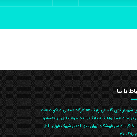
باط با ما
تهران شهریار کوی گلستان پلاک 55 کارگاه صنعتی دیاکو صنعت
ن تولید کننده انواع کمد بایگانی تختخواب فلزی و قفسه و
رختکن آدرس ف‍روشگاه:تهران شهر قدس شهرک فرزان بلوار
 پلاک ۳۷