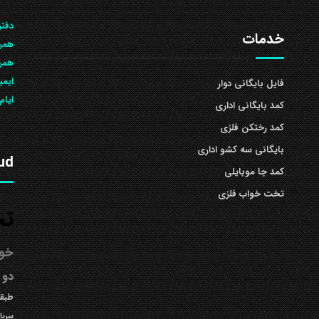
دفتر
خدمات
همرا
همراه: 504
ایمی
فایل بایگانی دوار
ایام
کمد بایگانی اداری
کمد رختکن فلزی
بایگانی سه کشو اداری
ud
کمد جا موبایلی
تخت خواب فلزی
تخ
خوا
دو 
طبقه
سربا