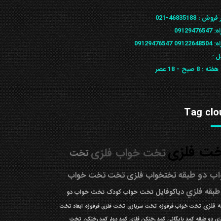
 فروش :
46835188-021
ه:
09129476547
09122648
09129476547
ل :
 هفته :
8 صبح - 18 عصر
Tag clo
ت فلزی
تخت خواب فلزی
تخت
ب دو طبقه
تختخواب فلزی
تخت
تخت خواب
طبقه فلزي
دیاکوفایل
تخت خواب کودک
تخت خواب دو
 فلزی
تخت خواب فرفوژه
تخت سربازی
تخت فلزی فرفوژه
ابعاد تخت
زی دو طبقه
کمد بایگانی
کمد رختکن فلزی
کمد دوار
کمد رختکن
تخت