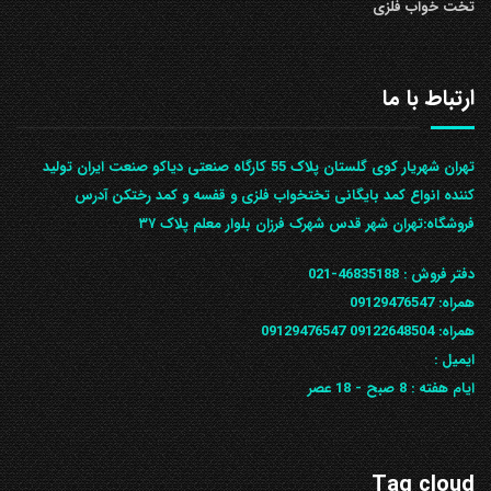
تخت خواب فلزی
ارتباط با ما
تهران شهریار کوی گلستان پلاک 55 کارگاه صنعتی دیاکو صنعت ایران تولید
کننده انواع کمد بایگانی تختخواب فلزی و قفسه و کمد رختکن آدرس
ف‍روشگاه:تهران شهر قدس شهرک فرزان بلوار معلم پلاک ۳۷
دفتر فروش :
46835188-021
همراه:
09129476547
همراه: 09122648504
09129476547
ایمیل :
ایام هفته :
8 صبح - 18 عصر
Tag cloud