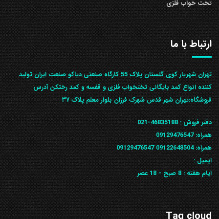
تخت خواب فلزی
ارتباط با ما
تهران شهریار کوی گلستان پلاک 55 کارگاه صنعتی دیاکو صنعت ایران تولید
کننده انواع کمد بایگانی تختخواب فلزی و قفسه و کمد رختکن آدرس
ف‍روشگاه:تهران شهر قدس شهرک فرزان بلوار معلم پلاک ۳۷
دفتر فروش :
46835188-021
همراه:
09129476547
همراه: 09122648504
09129476547
ایمیل :
ایام هفته :
8 صبح - 18 عصر
Tag cloud