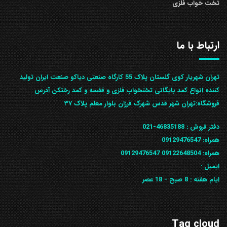
تخت خواب فلزی
ارتباط با ما
تهران شهریار کوی گلستان پلاک 55 کارگاه صنعتی دیاکو صنعت ایران تولید
کننده انواع کمد بایگانی تختخواب فلزی و قفسه و کمد رختکن آدرس
ف‍روشگاه:تهران شهر قدس شهرک فرزان بلوار معلم پلاک ۳۷
دفتر فروش :
46835188-021
همراه:
09129476547
همراه: 09122648504
09129476547
ایمیل :
ایام هفته :
8 صبح - 18 عصر
Tag cloud