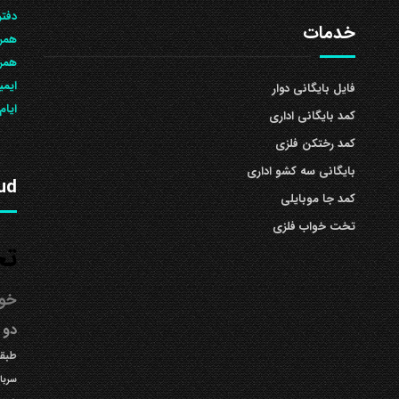
دفتر
خدمات
همرا
همراه: 504
ایمی
فایل بایگانی دوار
ایام
کمد بایگانی اداری
کمد رختکن فلزی
بایگانی سه کشو اداری
ud
کمد جا موبایلی
تخت خواب فلزی
تخ
خوا
دو 
طبقه
سربا