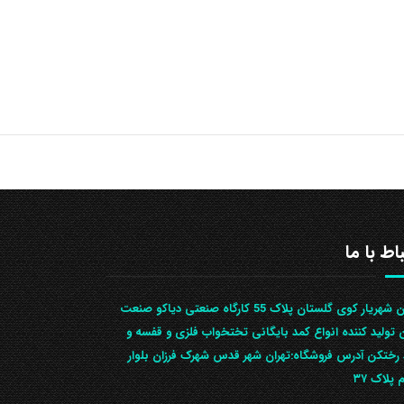
باط با ما
تهران شهریار کوی گلستان پلاک 55 کارگاه صنعتی دیاکو صنعت
ن تولید کننده انواع کمد بایگانی تختخواب فلزی و قفسه و
رختکن آدرس ف‍روشگاه:تهران شهر قدس شهرک فرزان بلوار
 پلاک ۳۷