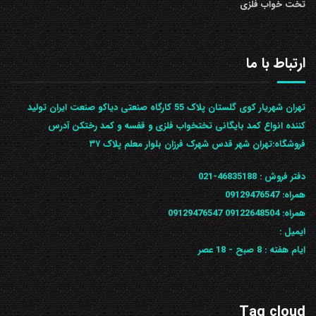
تخت خواب فلزی
ارتباط با ما
تهران شهریار کوی گلستان پلاک 55 کارگاه صنعتی دیاکو صنعت ایران تولید
کننده انواع کمد بایگانی تختخواب فلزی و قفسه و کمد رختکن آدرس
ف‍روشگاه:تهران شهر قدس شهرک فرزان بلوار معلم پلاک ۳۷
دفتر فروش :
46835188-021
همراه:
09129476547
همراه: 09122648504
09129476547
ایمیل :
ایام هفته :
8 صبح - 18 عصر
Tag cloud