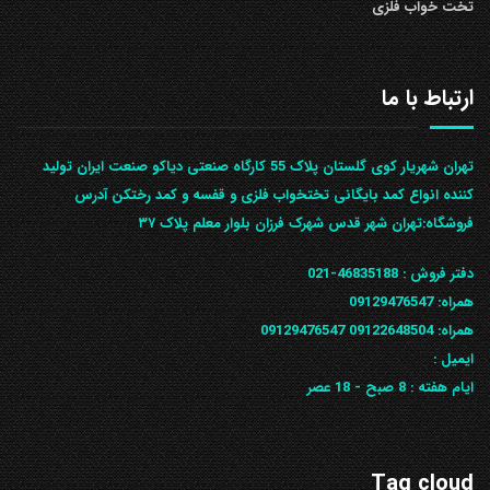
تخت خواب فلزی
ارتباط با ما
تهران شهریار کوی گلستان پلاک 55 کارگاه صنعتی دیاکو صنعت ایران تولید
کننده انواع کمد بایگانی تختخواب فلزی و قفسه و کمد رختکن آدرس
ف‍روشگاه:تهران شهر قدس شهرک فرزان بلوار معلم پلاک ۳۷
دفتر فروش :
46835188-021
همراه:
09129476547
همراه: 09122648504
09129476547
ایمیل :
ایام هفته :
8 صبح - 18 عصر
Tag cloud