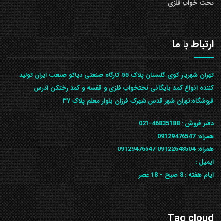
تخت خواب فلزی
ارتباط با ما
تهران شهریار کوی گلستان پلاک 55 کارگاه صنعتی دیاکو صنعت ایران تولید
کننده انواع کمد بایگانی تختخواب فلزی و قفسه و کمد رختکن آدرس
ف‍روشگاه:تهران شهر قدس شهرک فرزان بلوار معلم پلاک ۳۷
دفتر فروش :
46835188-021
همراه:
09129476547
همراه: 09122648504
09129476547
ایمیل :
ایام هفته :
8 صبح - 18 عصر
Tag cloud