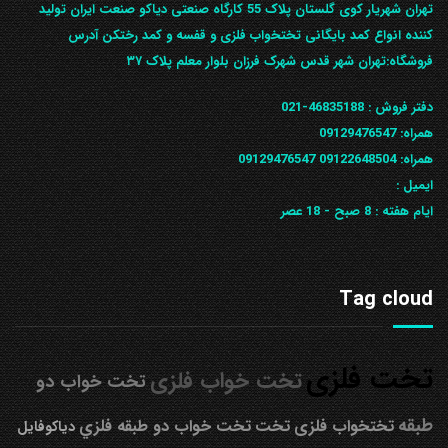
تهران شهریار کوی گلستان پلاک 55 کارگاه صنعتی دیاکو صنعت ایران تولید
کننده انواع کمد بایگانی تختخواب فلزی و قفسه و کمد رختکن آدرس
ف‍روشگاه:تهران شهر قدس شهرک فرزان بلوار معلم پلاک ۳۷
دفتر فروش :
46835188-021
همراه:
09129476547
همراه: 09122648504
09129476547
ایمیل :
ایام هفته :
8 صبح - 18 عصر
Tag cloud
تخت فلزی
تخت خواب فلزی
تخت خواب دو
طبقه
تختخواب فلزی
تخت
تخت خواب دو طبقه فلزي
دیاکوفایل