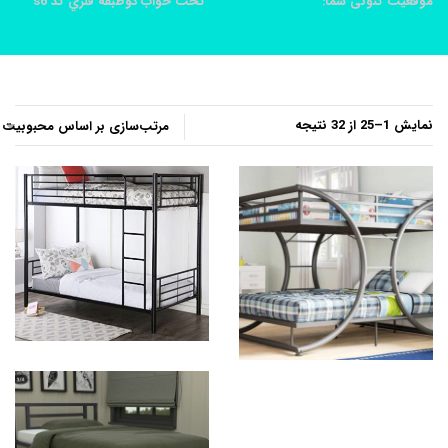
موقعیت کنونی شما:
خانه
محصولات
تخت خواب دوطبقه فلزي کد s6
مرتب‌سازی
نمایش 1–25 از 32 نتیجه
بر
اساس
محبوبیت