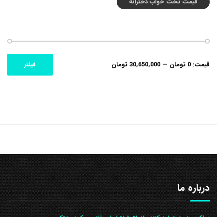
قیمت تخت خواب دخترانه
حداکثر
حداقل
قیمت:
0 تومان
—
30,650,000 تومان
فیلتر
قیمت
قیمت
درباره ما