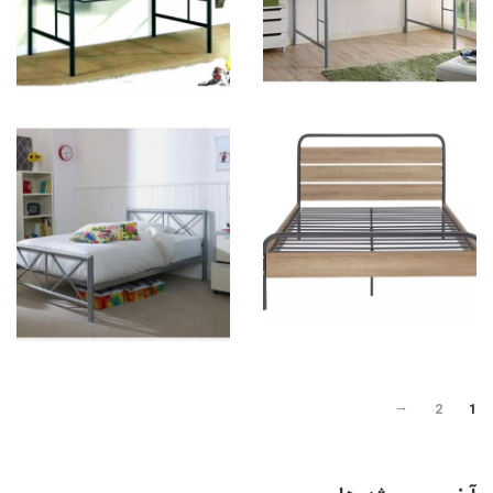
2
1
←