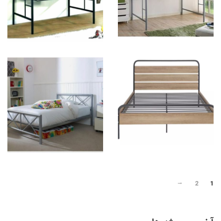
2
1
←