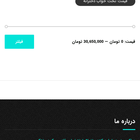
قیمت تخت خواب دخترانه
حداکثر
حداقل
قیمت:
0 تومان
—
30,650,000 تومان
فیلتر
قیمت
قیمت
درباره ما