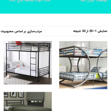
موقعیت کنونی شما:
خانه
محصولات
تخت خواب دوطبقه فلزي کدs3
مرتب‌سازی
نمایش 1–25 از 33 نتیجه
بر
اساس
محبوبیت