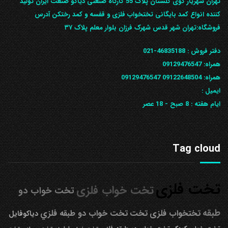
تهران شهریار کوی گلستان پلاک 55 کارگاه صنعتی دیاکو صنعت ایران تولید
کننده انواع کمد بایگانی تختخواب فلزی و قفسه و کمد رختکن آدرس
ف‍روشگاه:تهران شهر قدس شهرک فرزان بلوار معلم پلاک ۳۷
دفتر فروش :
46835188-021
همراه:
09129476547
همراه: 09122648504
09129476547
ایمیل :
ایام هفته :
8 صبح - 18 عصر
Tag cloud
تخت فلزی
تخت خواب فلزی
تخت خواب دو
طبقه
تختخواب فلزی
تخت
تخت خواب دو طبقه فلزي
دیاکوفایل