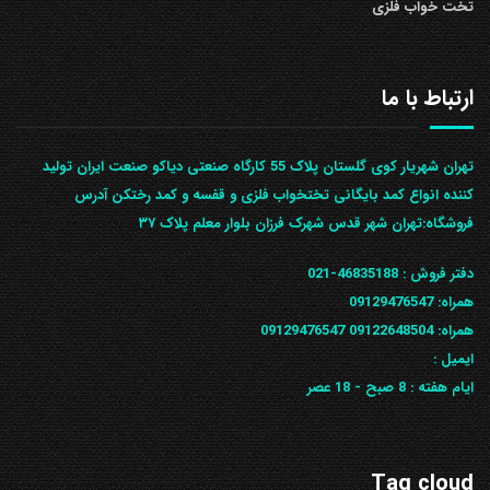
تخت خواب فلزی
ارتباط با ما
تهران شهریار کوی گلستان پلاک 55 کارگاه صنعتی دیاکو صنعت ایران تولید
کننده انواع کمد بایگانی تختخواب فلزی و قفسه و کمد رختکن آدرس
ف‍روشگاه:تهران شهر قدس شهرک فرزان بلوار معلم پلاک ۳۷
دفتر فروش :
46835188-021
همراه:
09129476547
همراه: 09122648504
09129476547
ایمیل :
ایام هفته :
8 صبح - 18 عصر
Tag cloud