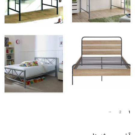
2
1
←