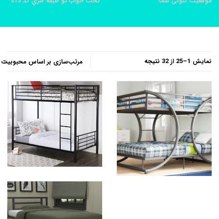
موقعیت کنونی شما:
خانه
محصولات
تخت خواب دو طبقه فلزي کد s13
مرتب‌سازی
نمایش 1–25 از 32 نتیجه
بر
اساس
محبوبیت