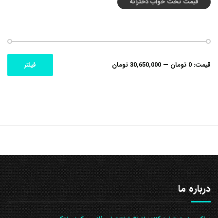
قیمت تخت خواب دخترانه
حداکثر
حداقل
قیمت:
0 تومان
—
30,650,000 تومان
فیلتر
قیمت
قیمت
درباره ما