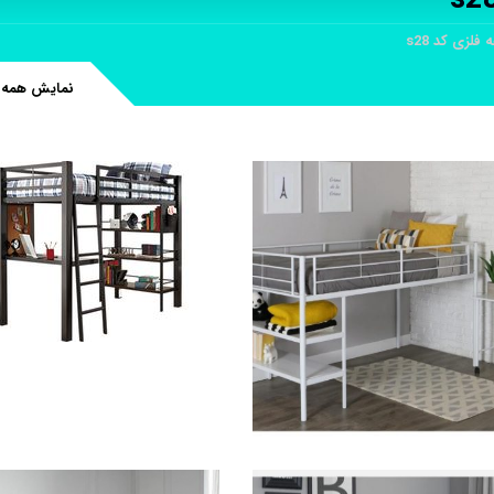
لزی کد s28
نمایش همه 17 نتیجه