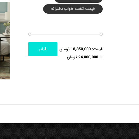
قیمت تخت خواب دخترانه
حداکثر
حداقل
قیمت:
18,350,000 تومان
فیلتر
قیمت
قیمت
—
24,000,000 تومان