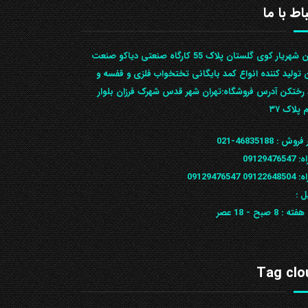
باط با ما
تهران شهریار کوی گلستان پلاک 55 کارگاه صنعتی دیاکو صنعت
ن تولید کننده انواع کمد بایگانی تختخواب فلزی و قفسه و
رختکن آدرس ف‍روشگاه:تهران شهر قدس شهرک فرزان بلوار
 پلاک ۳۷
 فروش :
46835188-021
ه:
09129476547
09122648
09129476547
ل :
 هفته :
8 صبح - 18 عصر
Tag clo