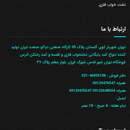
تخت خواب فلزی
ارتباط با ما
تهران شهریار کوی گلستان پلاک 55 کارگاه صنعتی دیاکو صنعت ایران تولید
کننده انواع کمد بایگانی تختخواب فلزی و قفسه و کمد رختکن آدرس
ف‍روشگاه:تهران شهر قدس شهرک فرزان بلوار معلم پلاک ۳۷
دفتر فروش :
46835188-021
همراه:
09129476547
همراه: 09122648504
09129476547
ایمیل :
ایام هفته :
8 صبح - 18 عصر