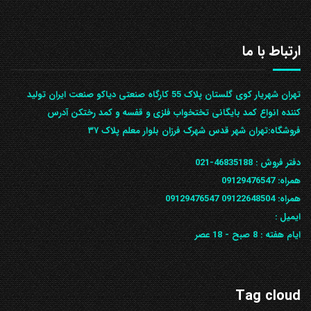
ارتباط با ما
تهران شهریار کوی گلستان پلاک 55 کارگاه صنعتی دیاکو صنعت ایران تولید
کننده انواع کمد بایگانی تختخواب فلزی و قفسه و کمد رختکن آدرس
ف‍روشگاه:تهران شهر قدس شهرک فرزان بلوار معلم پلاک ۳۷
دفتر فروش :
46835188-021
همراه:
09129476547
همراه: 09122648504
09129476547
ایمیل :
ایام هفته :
8 صبح - 18 عصر
Tag cloud