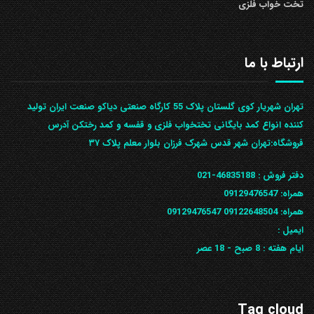
تخت خواب فلزی
ارتباط با ما
تهران شهریار کوی گلستان پلاک 55 کارگاه صنعتی دیاکو صنعت ایران تولید
کننده انواع کمد بایگانی تختخواب فلزی و قفسه و کمد رختکن آدرس
ف‍روشگاه:تهران شهر قدس شهرک فرزان بلوار معلم پلاک ۳۷
دفتر فروش :
46835188-021
همراه:
09129476547
همراه: 09122648504
09129476547
ایمیل :
ایام هفته :
8 صبح - 18 عصر
Tag cloud