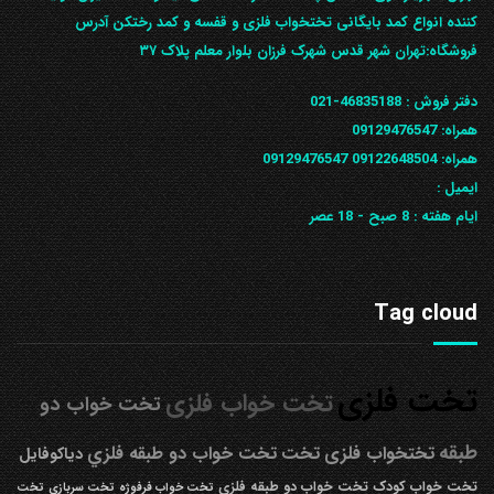
کننده انواع کمد بایگانی تختخواب فلزی و قفسه و کمد رختکن آدرس
ف‍روشگاه:تهران شهر قدس شهرک فرزان بلوار معلم پلاک ۳۷
دفتر فروش :
46835188-021
همراه:
09129476547
همراه: 09122648504
09129476547
ایمیل :
ایام هفته :
8 صبح - 18 عصر
Tag cloud
تخت فلزی
تخت خواب فلزی
تخت خواب دو
طبقه
تختخواب فلزی
تخت
تخت خواب دو طبقه فلزي
دیاکوفایل
تخت خواب کودک
تخت خواب دو طبقه فلزی
تخت خواب فرفوژه
تخت سربازی
تخت