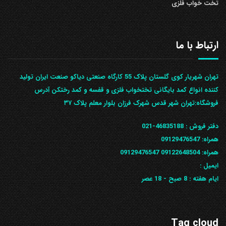
تخت خواب فلزی
ارتباط با ما
تهران شهریار کوی گلستان پلاک 55 کارگاه صنعتی دیاکو صنعت ایران تولید
کننده انواع کمد بایگانی تختخواب فلزی و قفسه و کمد رختکن آدرس
ف‍روشگاه:تهران شهر قدس شهرک فرزان بلوار معلم پلاک ۳۷
دفتر فروش :
46835188-021
همراه:
09129476547
همراه: 09122648504
09129476547
ایمیل :
ایام هفته :
8 صبح - 18 عصر
Tag cloud