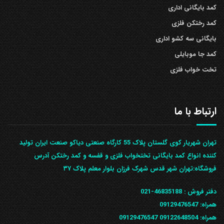
کمد بایگانی اداری
کمد رختکن فلزی
بایگانی سه کشو اداری
کمد جا موبایلی
تخت خواب فلزی
ارتباط با ما
تهران شهریار کوی گلستان پلاک 55 کارگاه صنعتی دیاکو صنعت ایران تولید
کننده انواع کمد بایگانی تختخواب فلزی و قفسه و کمد رختکن آدرس
ف‍روشگاه:تهران شهر قدس شهرک فرزان بلوار معلم پلاک ۳۷
دفتر فروش :
46835188-021
همراه:
09129476547
همراه: 09122648504
09129476547