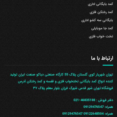
کمد بایگانی اداری
کمد رختکن فلزی
بایگانی سه کشو اداری
کمد جا موبایلی
تخت خواب فلزی
ارتباط با ما
تهران شهریار کوی گلستان پلاک 55 کارگاه صنعتی دیاکو صنعت ایران تولید
کننده انواع کمد بایگانی تختخواب فلزی و قفسه و کمد رختکن آدرس
ف‍روشگاه:تهران شهر قدس شهرک فرزان بلوار معلم پلاک ۳۷
دفتر فروش :
46835188-021
همراه:
09129476547
همراه: 09122648504
09129476547