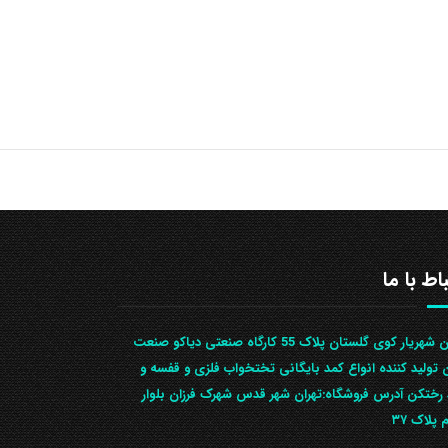
باط با ما
تهران شهریار کوی گلستان پلاک 55 کارگاه صنعتی دیاکو صنعت
ن تولید کننده انواع کمد بایگانی تختخواب فلزی و قفسه و
رختکن آدرس ف‍روشگاه:تهران شهر قدس شهرک فرزان بلوار
 پلاک ۳۷