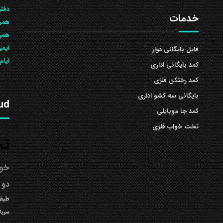
دفتر
خدمات
همرا
همراه: 504
ایمی
فایل بایگانی دوار
ایام
کمد بایگانی اداری
کمد رختکن فلزی
بایگانی سه کشو اداری
ud
کمد جا موبایلی
تخت خواب فلزی
تخ
خوا
دو 
طبقه
سربا