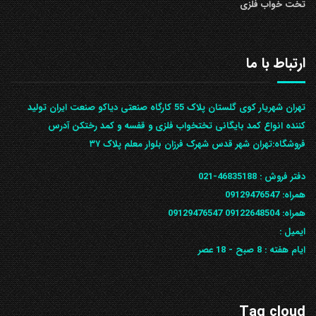
تخت خواب فلزی
ارتباط با ما
تهران شهریار کوی گلستان پلاک 55 کارگاه صنعتی دیاکو صنعت ایران تولید
کننده انواع کمد بایگانی تختخواب فلزی و قفسه و کمد رختکن آدرس
ف‍روشگاه:تهران شهر قدس شهرک فرزان بلوار معلم پلاک ۳۷
دفتر فروش :
46835188-021
همراه:
09129476547
همراه: 09122648504
09129476547
ایمیل :
ایام هفته :
8 صبح - 18 عصر
Tag cloud