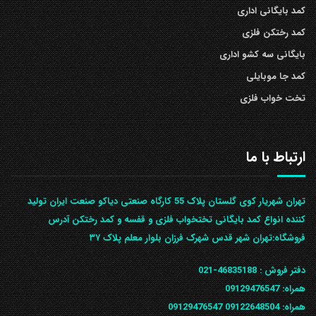
کمد بایگانی اداری
کمد رختکن فلزی
بایگانی سه کشو اداری
کمد جا موبایلی
تخت خواب فلزی
ارتباط با ما
تهران شهریار کوی گلستان پلاک 55 کارگاه صنعتی دیاکو صنعت ایران تولید
کننده انواع کمد بایگانی تختخواب فلزی و قفسه و کمد رختکن آدرس
ف‍روشگاه:تهران شهر قدس شهرک فرزان بلوار معلم پلاک ۳۷
دفتر فروش :
46835188-021
همراه:
09129476547
همراه: 09122648504
09129476547