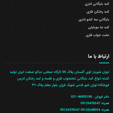
کمد بایگانی اداری
کمد رختکن فلزی
بایگانی سه کشو اداری
کمد جا موبایلی
تخت خواب فلزی
ارتباط با ما
تهران شهریار کوی گلستان پلاک 55 کارگاه صنعتی دیاکو صنعت ایران تولید
کننده انواع کمد بایگانی تختخواب فلزی و قفسه و کمد رختکن آدرس
ف‍روشگاه:تهران شهر قدس شهرک فرزان بلوار معلم پلاک ۳۷
دفتر فروش :
46835188-021
همراه:
09129476547
همراه: 09122648504
09129476547