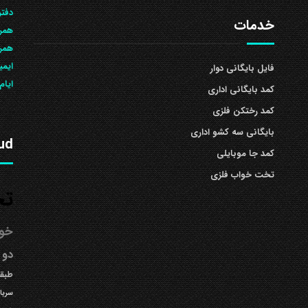
دفتر
خدمات
همرا
همراه: 504
ایمی
فایل بایگانی دوار
ایام
کمد بایگانی اداری
کمد رختکن فلزی
بایگانی سه کشو اداری
ud
کمد جا موبایلی
تخت خواب فلزی
تخ
خوا
دو 
طبقه
سربا