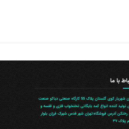
باط با ما
تهران شهریار کوی گلستان پلاک 55 کارگاه صنعتی دیاکو صنعت
ن تولید کننده انواع کمد بایگانی تختخواب فلزی و قفسه و
رختکن آدرس ف‍روشگاه:تهران شهر قدس شهرک فرزان بلوار
 پلاک ۳۷