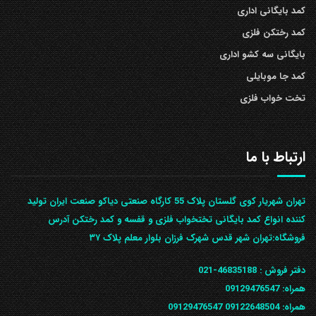
کمد بایگانی اداری
کمد رختکن فلزی
بایگانی سه کشو اداری
کمد جا موبایلی
تخت خواب فلزی
ارتباط با ما
تهران شهریار کوی گلستان پلاک 55 کارگاه صنعتی دیاکو صنعت ایران تولید
کننده انواع کمد بایگانی تختخواب فلزی و قفسه و کمد رختکن آدرس
ف‍روشگاه:تهران شهر قدس شهرک فرزان بلوار معلم پلاک ۳۷
دفتر فروش :
46835188-021
همراه:
09129476547
همراه: 09122648504
09129476547