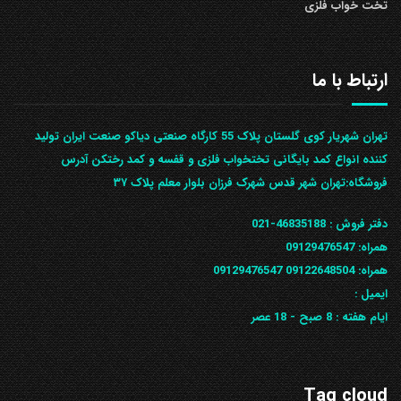
تخت خواب فلزی
ارتباط با ما
تهران شهریار کوی گلستان پلاک 55 کارگاه صنعتی دیاکو صنعت ایران تولید
کننده انواع کمد بایگانی تختخواب فلزی و قفسه و کمد رختکن آدرس
ف‍روشگاه:تهران شهر قدس شهرک فرزان بلوار معلم پلاک ۳۷
دفتر فروش :
46835188-021
همراه:
09129476547
همراه: 09122648504
09129476547
ایمیل :
ایام هفته :
8 صبح - 18 عصر
Tag cloud