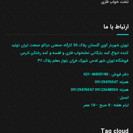
تخت خواب فلزی
ارتباط با ما
تهران شهریار کوی گلستان پلاک 55 کارگاه صنعتی دیاکو صنعت ایران تولید
کننده انواع کمد بایگانی تختخواب فلزی و قفسه و کمد رختکن آدرس
ف‍روشگاه:تهران شهر قدس شهرک فرزان بلوار معلم پلاک ۳۷
دفتر فروش :
46835188-021
همراه:
09129476547
همراه: 09122648504
09129476547
ایمیل :
ایام هفته :
8 صبح - 18 عصر
Tag cloud