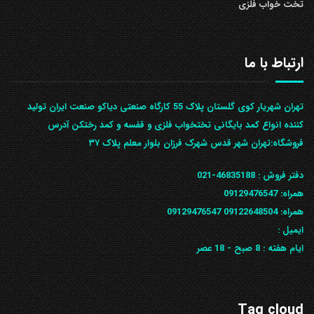
تخت خواب فلزی
ارتباط با ما
تهران شهریار کوی گلستان پلاک 55 کارگاه صنعتی دیاکو صنعت ایران تولید
کننده انواع کمد بایگانی تختخواب فلزی و قفسه و کمد رختکن آدرس
ف‍روشگاه:تهران شهر قدس شهرک فرزان بلوار معلم پلاک ۳۷
دفتر فروش :
46835188-021
همراه:
09129476547
همراه: 09122648504
09129476547
ایمیل :
ایام هفته :
8 صبح - 18 عصر
Tag cloud