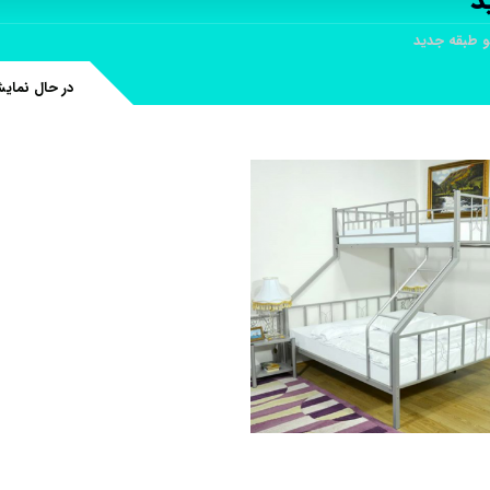
د
 طبقه جدید
در حال نمای