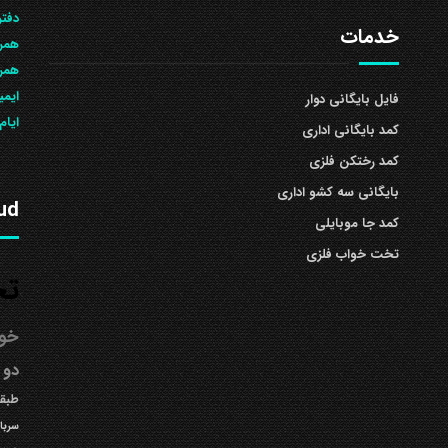
دفتر
خدمات
همرا
همراه: 504
ایمی
فایل بایگانی دوار
ایام
کمد بایگانی اداری
کمد رختکن فلزی
بایگانی سه کشو اداری
ud
کمد جا موبایلی
تخت خواب فلزی
تخ
خوا
دو 
طبقه
سربا