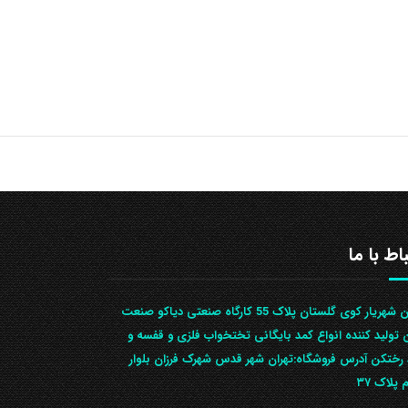
باط با ما
تهران شهریار کوی گلستان پلاک 55 کارگاه صنعتی دیاکو صنعت
ن تولید کننده انواع کمد بایگانی تختخواب فلزی و قفسه و
رختکن آدرس ف‍روشگاه:تهران شهر قدس شهرک فرزان بلوار
 پلاک ۳۷