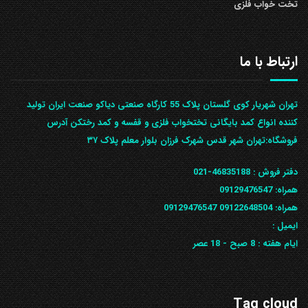
تخت خواب فلزی
ارتباط با ما
تهران شهریار کوی گلستان پلاک 55 کارگاه صنعتی دیاکو صنعت ایران تولید
کننده انواع کمد بایگانی تختخواب فلزی و قفسه و کمد رختکن آدرس
ف‍روشگاه:تهران شهر قدس شهرک فرزان بلوار معلم پلاک ۳۷
دفتر فروش :
46835188-021
همراه:
09129476547
همراه: 09122648504
09129476547
ایمیل :
ایام هفته :
8 صبح - 18 عصر
Tag cloud