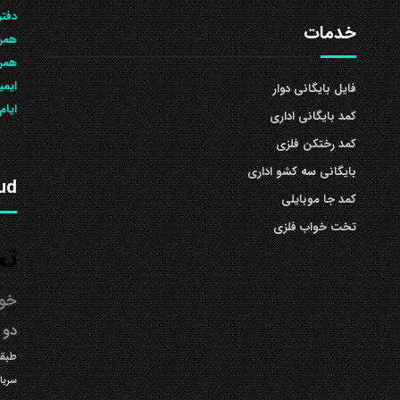
دفتر
خدمات
همرا
همراه: 504
ایمی
فایل بایگانی دوار
ایام
کمد بایگانی اداری
کمد رختکن فلزی
بایگانی سه کشو اداری
ud
کمد جا موبایلی
تخت خواب فلزی
تخ
خوا
دو 
طبقه
سربا