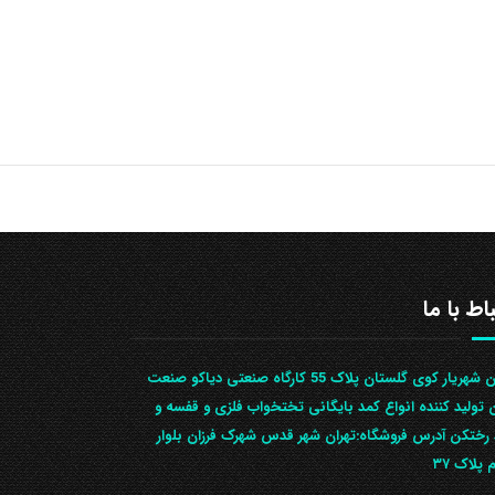
باط با ما
تهران شهریار کوی گلستان پلاک 55 کارگاه صنعتی دیاکو صنعت
ن تولید کننده انواع کمد بایگانی تختخواب فلزی و قفسه و
رختکن آدرس ف‍روشگاه:تهران شهر قدس شهرک فرزان بلوار
 پلاک ۳۷