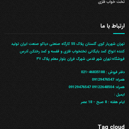
تخت خواب فلزی
ارتباط با ما
تهران شهریار کوی گلستان پلاک 55 کارگاه صنعتی دیاکو صنعت ایران تولید
کننده انواع کمد بایگانی تختخواب فلزی و قفسه و کمد رختکن آدرس
ف‍روشگاه:تهران شهر قدس شهرک فرزان بلوار معلم پلاک ۳۷
دفتر فروش :
46835188-021
همراه:
09129476547
همراه: 09122648504
09129476547
ایمیل :
ایام هفته :
8 صبح - 18 عصر
Tag cloud