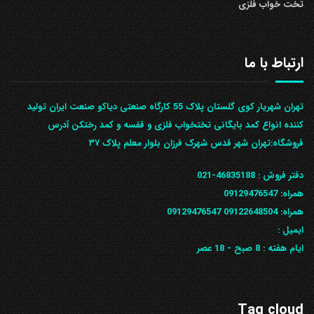
تخت خواب فلزی
ارتباط با ما
تهران شهریار کوی گلستان پلاک 55 کارگاه صنعتی دیاکو صنعت ایران تولید
کننده انواع کمد بایگانی تختخواب فلزی و قفسه و کمد رختکن آدرس
ف‍روشگاه:تهران شهر قدس شهرک فرزان بلوار معلم پلاک ۳۷
دفتر فروش :
46835188-021
همراه:
09129476547
همراه: 09122648504
09129476547
ایمیل :
ایام هفته :
8 صبح - 18 عصر
Tag cloud