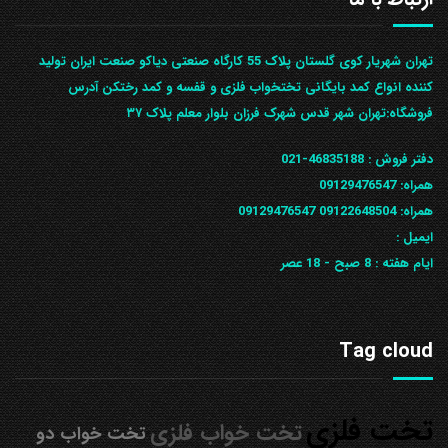
تهران شهریار کوی گلستان پلاک 55 کارگاه صنعتی دیاکو صنعت ایران تولید
کننده انواع کمد بایگانی تختخواب فلزی و قفسه و کمد رختکن آدرس
ف‍روشگاه:تهران شهر قدس شهرک فرزان بلوار معلم پلاک ۳۷
دفتر فروش :
46835188-021
همراه:
09129476547
همراه: 09122648504
09129476547
ایمیل :
ایام هفته :
8 صبح - 18 عصر
Tag cloud
تخت فلزی
تخت خواب فلزی
تخت خواب دو