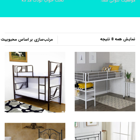
موقعیت کنونی شما:
خانه
محصولات
تخت خواب کودک مد k3
مرتب‌سازی
نمایش همه 8 نتیجه
بر
اساس
محبوبیت