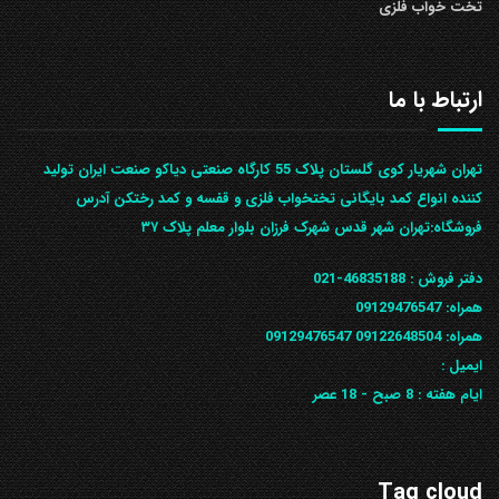
تخت خواب فلزی
ارتباط با ما
تهران شهریار کوی گلستان پلاک 55 کارگاه صنعتی دیاکو صنعت ایران تولید
کننده انواع کمد بایگانی تختخواب فلزی و قفسه و کمد رختکن آدرس
ف‍روشگاه:تهران شهر قدس شهرک فرزان بلوار معلم پلاک ۳۷
دفتر فروش :
46835188-021
همراه:
09129476547
همراه: 09122648504
09129476547
ایمیل :
ایام هفته :
8 صبح - 18 عصر
Tag cloud