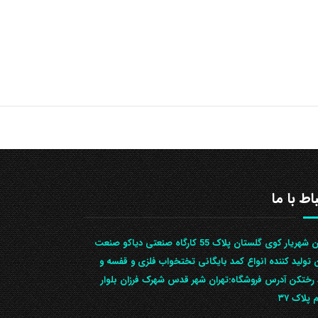
باط با ما
تهران شهریار کوی گلستان پلاک 55 کارگاه صنعتی دیاکو صنعت
ن تولید کننده انواع کمد بایگانی تختخواب فلزی و قفسه و
رختکن آدرس ف‍روشگاه:تهران شهر قدس شهرک فرزان بلوار
 پلاک ۳۷