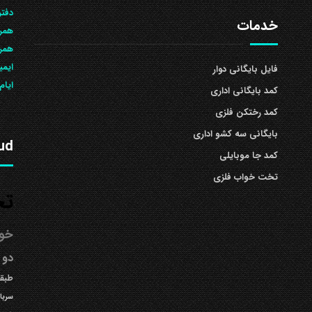
دفتر
خدمات
همرا
همراه: 504
ایمی
فایل بایگانی دوار
ایام
کمد بایگانی اداری
کمد رختکن فلزی
بایگانی سه کشو اداری
ud
کمد جا موبایلی
تخت خواب فلزی
تخ
خوا
دو 
طبقه
سربا