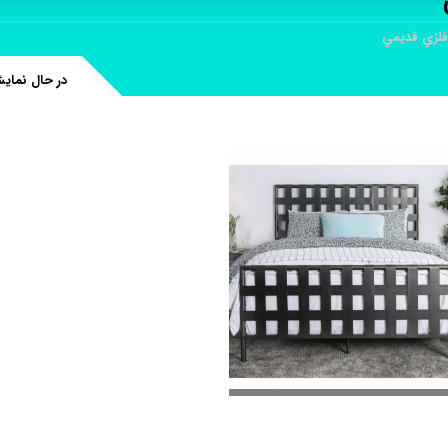
لزي قديمي
در حال نمای