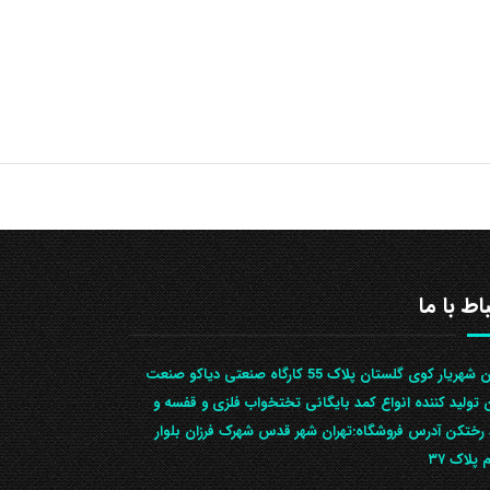
باط با ما
تهران شهریار کوی گلستان پلاک 55 کارگاه صنعتی دیاکو صنعت
ن تولید کننده انواع کمد بایگانی تختخواب فلزی و قفسه و
رختکن آدرس ف‍روشگاه:تهران شهر قدس شهرک فرزان بلوار
 پلاک ۳۷