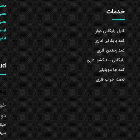
دفتر
خدمات
همرا
همراه: 504
ایمی
فایل بایگانی دوار
ایام
کمد بایگانی اداری
کمد رختکن فلزی
بایگانی سه کشو اداری
ud
کمد جا موبایلی
تخت خواب فلزی
تخ
خوا
دو 
طبقه
سربا