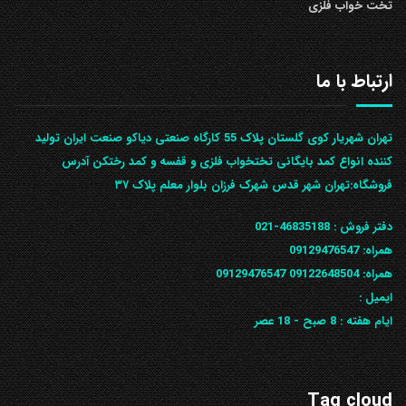
تخت خواب فلزی
ارتباط با ما
تهران شهریار کوی گلستان پلاک 55 کارگاه صنعتی دیاکو صنعت ایران تولید
کننده انواع کمد بایگانی تختخواب فلزی و قفسه و کمد رختکن آدرس
ف‍روشگاه:تهران شهر قدس شهرک فرزان بلوار معلم پلاک ۳۷
دفتر فروش :
46835188-021
همراه:
09129476547
همراه: 09122648504
09129476547
ایمیل :
ایام هفته :
8 صبح - 18 عصر
Tag cloud