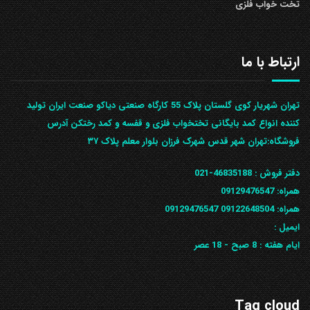
تخت خواب فلزی
ارتباط با ما
تهران شهریار کوی گلستان پلاک 55 کارگاه صنعتی دیاکو صنعت ایران تولید
کننده انواع کمد بایگانی تختخواب فلزی و قفسه و کمد رختکن آدرس
ف‍روشگاه:تهران شهر قدس شهرک فرزان بلوار معلم پلاک ۳۷
دفتر فروش :
46835188-021
همراه:
09129476547
همراه: 09122648504
09129476547
ایمیل :
ایام هفته :
8 صبح - 18 عصر
Tag cloud