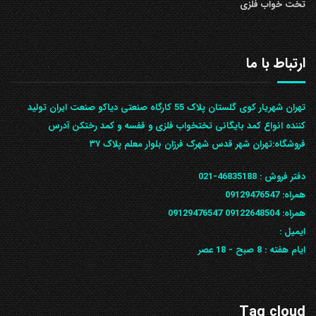
تخت خواب فلزی
ارتباط با ما
تهران شهریار کوی گلستان پلاک 55 کارگاه صنعتی دیاکو صنعت ایران تولید
کننده انواع کمد بایگانی تختخواب فلزی و قفسه و کمد رختکن آدرس
ف‍روشگاه:تهران شهر قدس شهرک فرزان بلوار معلم پلاک ۳۷
دفتر فروش :
46835188-021
همراه:
09129476547
همراه: 09122648504
09129476547
ایمیل :
ایام هفته :
8 صبح - 18 عصر
Tag cloud