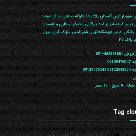
تهران شهریار کوی گلستان پلاک 55 کارگاه صنعتی دیاکو صنعت
ن تولید کننده انواع کمد بایگانی تختخواب فلزی و قفسه و
رختکن آدرس ف‍روشگاه:تهران شهر قدس شهرک فرزان بلوار
 پلاک ۳۷
 فروش :
46835188-021
ه:
09129476547
09122648
09129476547
ل :
 هفته :
8 صبح - 18 عصر
Tag clo