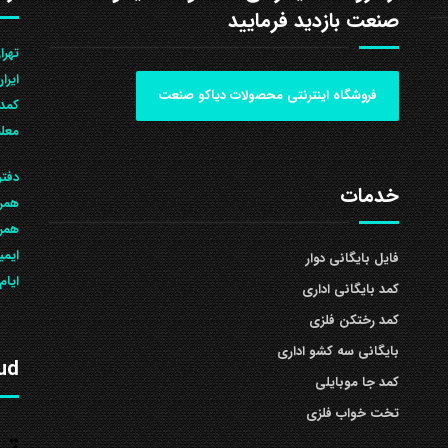
صنعت بازدید فرمایید
ایرا
فروشگاه اینترنتی محصولات دیاکو صنعت
کمد 
معلم
دفتر
خدمات
همرا
همراه: 504
ایمی
فایل بایگانی دوار
ایام
کمد بایگانی اداری
کمد رختکن فلزی
بایگانی سه کشو اداری
ud
کمد جا موبایلی
تخت خواب فلزی