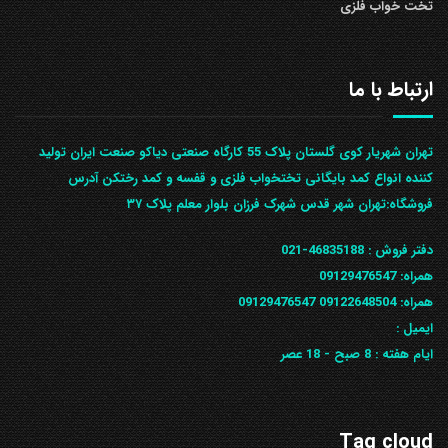
تخت خواب فلزی
ارتباط با ما
تهران شهریار کوی گلستان پلاک 55 کارگاه صنعتی دیاکو صنعت ایران تولید
کننده انواع کمد بایگانی تختخواب فلزی و قفسه و کمد رختکن آدرس
ف‍روشگاه:تهران شهر قدس شهرک فرزان بلوار معلم پلاک ۳۷
دفتر فروش :
46835188-021
همراه:
09129476547
همراه: 09122648504
09129476547
ایمیل :
ایام هفته :
8 صبح - 18 عصر
Tag cloud