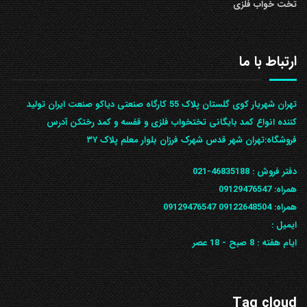
تخت خواب فلزی
ارتباط با ما
تهران شهریار کوی گلستان پلاک 55 کارگاه صنعتی دیاکو صنعت ایران تولید
کننده انواع کمد بایگانی تختخواب فلزی و قفسه و کمد رختکن آدرس
ف‍روشگاه:تهران شهر قدس شهرک فرزان بلوار معلم پلاک ۳۷
دفتر فروش :
46835188-021
همراه:
09129476547
همراه: 09122648504
09129476547
ایمیل :
ایام هفته :
8 صبح - 18 عصر
Tag cloud